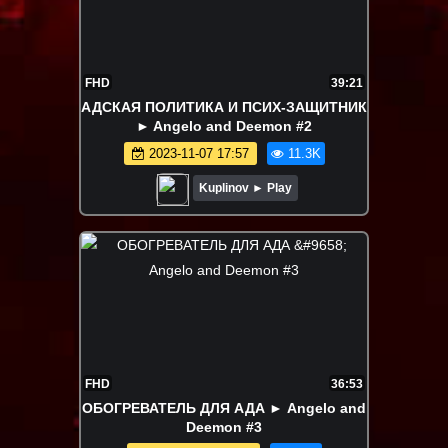
FHD
39:21
АДСКАЯ ПОЛИТИКА И ПСИХ-ЗАЩИТНИК
► Angelo and Deemon #2
2023-11-07 17:57
11.3K
Kuplinov ► Play
FHD
36:53
ОБОГРЕВАТЕЛЬ ДЛЯ АДА ► Angelo and
Deemon #3