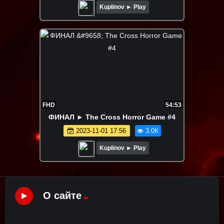
Kuplinov ► Play
FHD
54:53
ФИНАЛ ► The Cross Horror Game #4
2023-11-01 17:56
3.0K
Kuplinov ► Play
О сайте