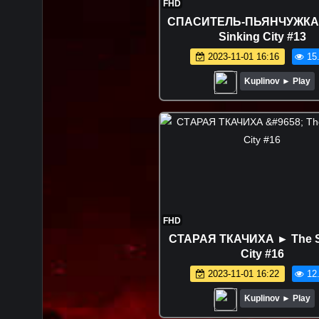
FHD
СПАСИТЕЛЬ-ПЬЯНЧУЖКА 
Sinking City #13
2023-11-01 16:16
15
Kuplinov ► Play
FHD
СТАРАЯ ТКАЧИХА ► The S
City #16
2023-11-01 16:22
12
Kuplinov ► Play