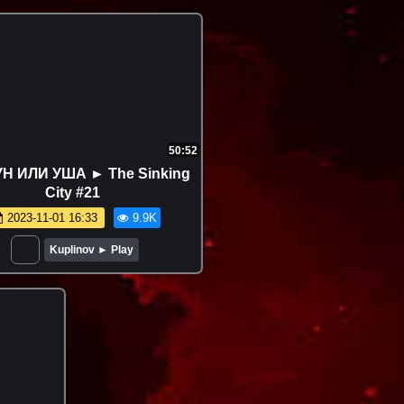
50:52
Н ИЛИ УША ► The Sinking
City #21
2023-11-01 16:33
9.9K
Kuplinov ► Play