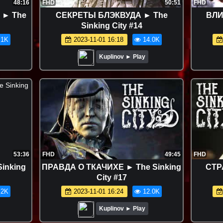
48:16
FHD
50:51
FHD
► The
СЕКРЕТЫ БЛЭКВУДА ► The
ВЛИ
Sinking City #14
.1K
2023-11-01 16:18
14.0K
Kuplinov ► Play
53:36
FHD
49:45
FHD
inking
ПРАВДА О ТКАЧИХЕ ► The Sinking
СТР
City #17
.2K
2023-11-01 16:24
12.0K
Kuplinov ► Play