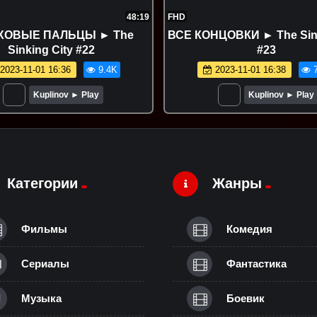
48:19
FHD
ХОВЫЕ ПАЛЬЦЫ ► The
ВСЕ КОНЦОВКИ ► The Sink
Sinking City #22
#23
2023-11-01 16:36
9.4K
2023-11-01 16:38
7
Kuplinov ► Play
Kuplinov ► Play
Категории
Жанры
Фильмы
Комедия
Сериалы
Фантастика
Музыка
Боевик