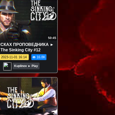
50:45
ИСКАХ ПРОПОВЕДНИКА ►
The Sinking City #12
2023-11-01 16:14
16.8K
Kuplinov ► Play