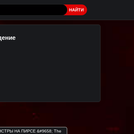
НАЙТИ
дение