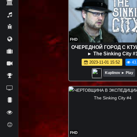
FHD
ОЧЕРЕДНОЙ ГОРОД С КТ
► The Sinking City #
2023-11-01 15:52
43
Kuplinov ► Play
FHD