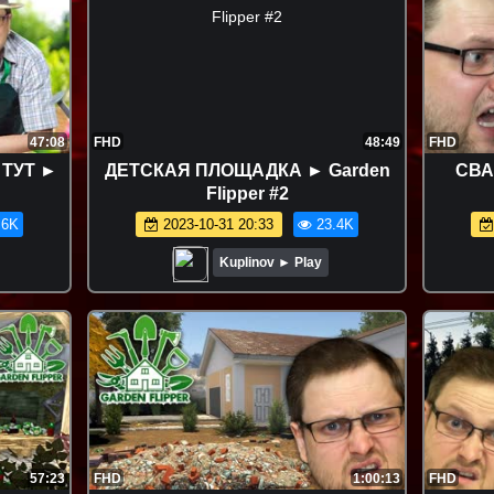
47:08
FHD
48:49
FHD
ТУТ ►
ДЕТСКАЯ ПЛОЩАДКА ► Garden
СВА
Flipper #2
.6K
2023-10-31 20:33
23.4K
Kuplinov ► Play
57:23
FHD
1:00:13
FHD