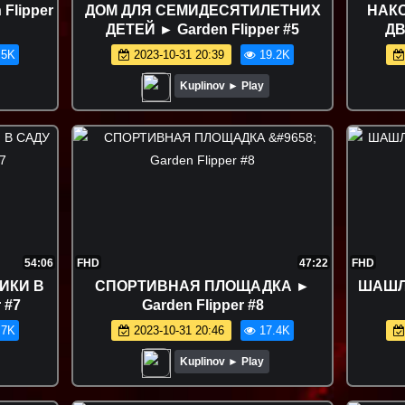
Flipper
ДОМ ДЛЯ СЕМИДЕСЯТИЛЕТНИХ
НАК
ДЕТЕЙ ► Garden Flipper #5
ДВ
.5K
2023-10-31 20:39
19.2K
Kuplinov ► Play
54:06
FHD
47:22
FHD
ИКИ В
СПОРТИВНАЯ ПЛОЩАДКА ►
ШАШЛ
 #7
Garden Flipper #8
.7K
2023-10-31 20:46
17.4K
Kuplinov ► Play