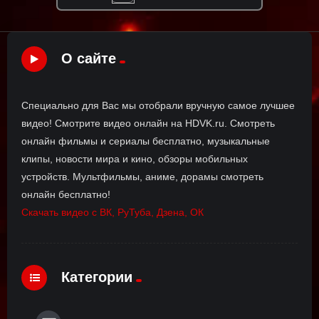
О сайте
Специально для Вас мы отобрали вручную самое лучшее
видео! Смотрите видео онлайн на HDVK.ru. Смотреть
онлайн фильмы и сериалы бесплатно, музыкальные
клипы, новости мира и кино, обзоры мобильных
устройств. Мультфильмы, аниме, дорамы смотреть
онлайн бесплатно!
Скачать видео с ВК, РуТуба, Дзена, ОК
Категории