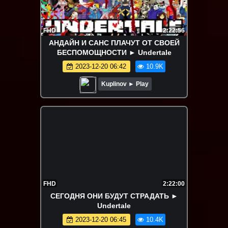
FHD
2:22:56
АНДАЙН И САНС ПЛАЧУТ ОТ СВОЕЙ
БЕСПОМОЩНОСТИ ► Undertale
2023-12-20 06:42
10.9K
Kuplinov ► Play
FHD
2:22:00
СЕГОДНЯ ОНИ БУДУТ СТРАДАТЬ ►
Undertale
2023-12-20 06:45
10.4K