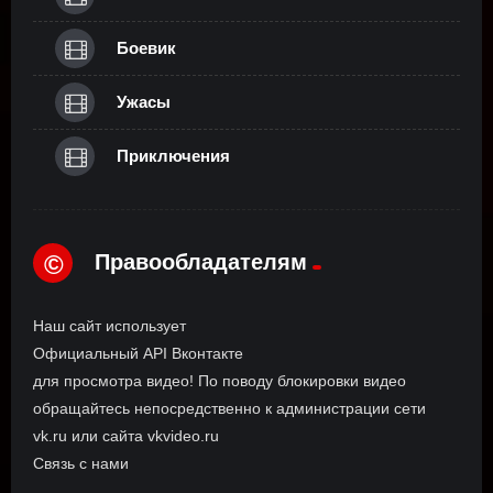
Боевик
Ужасы
Приключения
Правообладателям
©
Наш сайт использует
Официальный API Вконтакте
для просмотра видео! По поводу блокировки видео
обращайтесь непосредственно к администрации сети
vk.ru или сайта vkvideo.ru
Связь с нами