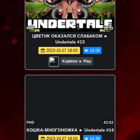
FHD
39:32
ЦВЕТИК ОКАЗАЛСЯ СЛАБАКОМ ►
Undertale #13
2023-10-27 18:03
18.0K
Kuplinov ► Play
FHD
43:02
КОШКА-МНОГОНОЖКА ► Undertale #14
2023-10-27 18:03
14.2K