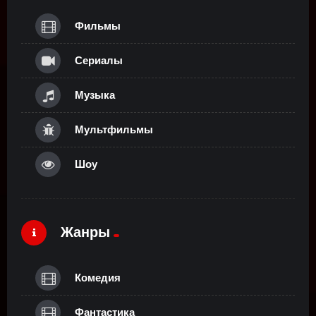
Фильмы
Сериалы
Музыка
Мультфильмы
Шоу
Жанры
Комедия
Фантастика