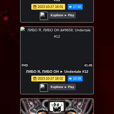
2023-10-27 18:01
17.6K
Kuplinov ► Play
FHD
41:45
ЛИБО Я, ЛИБО ОН ► Undertale #12
2023-10-27 18:02
18.6K
Kuplinov ► Play