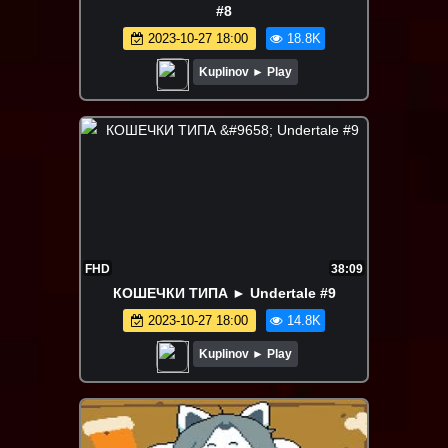
#8
2023-10-27 18:00
18.8K
Kuplinov ► Play
FHD
38:09
КОШЕЧКИ ТИПА ► Undertale #9
2023-10-27 18:00
14.8K
Kuplinov ► Play