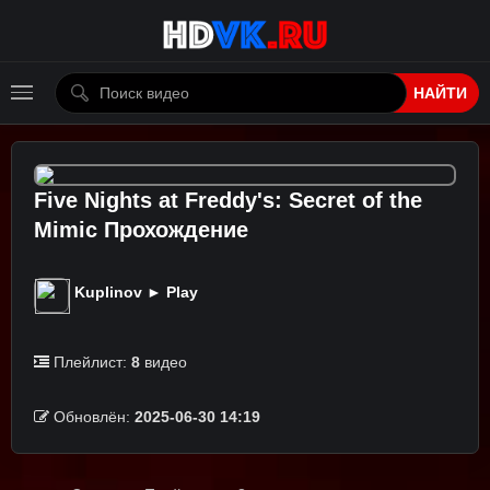
НАЙТИ
Five Nights at Freddy's: Secret of the
Mimic Прохождение
Kuplinov ► Play
Плейлист:
8
видео
Обновлён:
2025-06-30 14:19