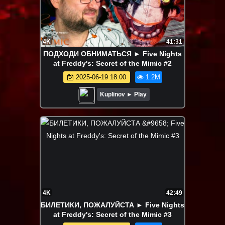
4K
41:31
ПОДХОДИ ОБНИМАТЬСЯ ► Five Nights
at Freddy's: Secret of the Mimic #2
2025-06-19 18:00
1.2M
Kuplinov ► Play
4K
42:49
БИЛЕТИКИ, ПОЖАЛУЙСТА ► Five Nights
at Freddy's: Secret of the Mimic #3