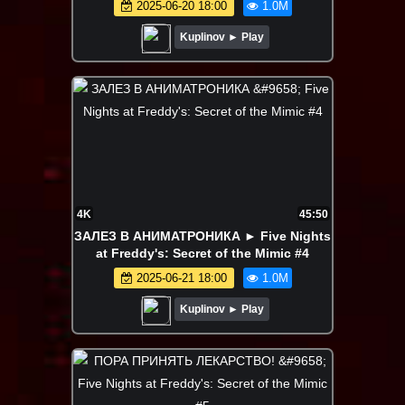
2025-06-20 18:00
1.0M
Kuplinov ► Play
4K
45:50
ЗАЛЕЗ В АНИМАТРОНИКА ► Five Nights
at Freddy's: Secret of the Mimic #4
2025-06-21 18:00
1.0M
Kuplinov ► Play