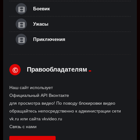
Боевик
Ужасы
Приключения
Правообладателям
©
Наш сайт использует
Официальный API Вконтакте
для просмотра видео! По поводу блокировки видео
обращайтесь непосредственно к администрации сети
vk.ru или сайта vkvideo.ru
Связь с нами