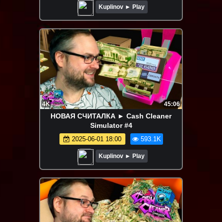
Kuplinov ► Play
4K
45:06
НОВАЯ СЧИТАЛКА ► Cash Cleaner
Simulator #4
2025-06-01 18:00
593.1K
Kuplinov ► Play