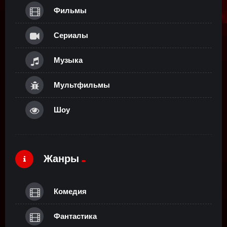
Фильмы
Сериалы
Музыка
Мультфильмы
Шоу
Жанры
Комедия
Фантастика