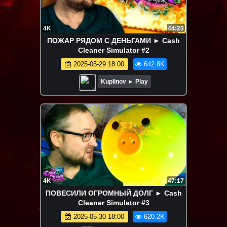
4K
44:23
ПОЖАР РЯДОМ С ДЕНЬГАМИ ► Cash
Cleaner Simulator #2
2025-05-29 18:00
642.8K
Kuplinov ► Play
4K
47:17
ПОВЕСИЛИ ОГРОМНЫЙ ДОЛГ ► Cash
Cleaner Simulator #3
2025-05-30 18:00
620.2K