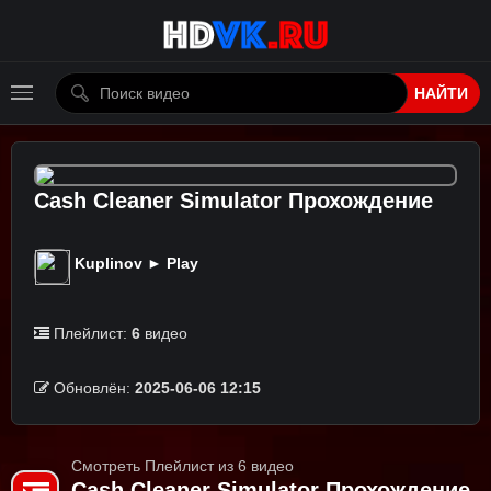
НАЙТИ
Cash Cleaner Simulator Прохождение
Kuplinov ► Play
Плейлист:
6
видео
Обновлён:
2025-06-06 12:15
Смотреть Плейлист из 6 видео
Cash Cleaner Simulator Прохождение