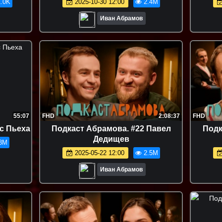
.0K
2025-10-30 12:00
2.4M
Иван Абрамов
55:07
FHD
2:08:37
FHD
с Пьеха
Подкаст Абрамова. #22 Павел
Подк
Дедищев
3M
2025-05-22 12:00
2.5M
Иван Абрамов