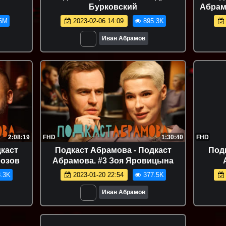
Бурковский
Абрам
6M
2023-02-06 14:09
895.3K
Иван Абрамов
2:08:19
FHD
1:30:40
FHD
каст
Подкаст Абрамова - Подкаст
Под
Позов
Абрамова. #3 Зоя Яровицына
.3K
2023-01-20 22:54
377.5K
Иван Абрамов