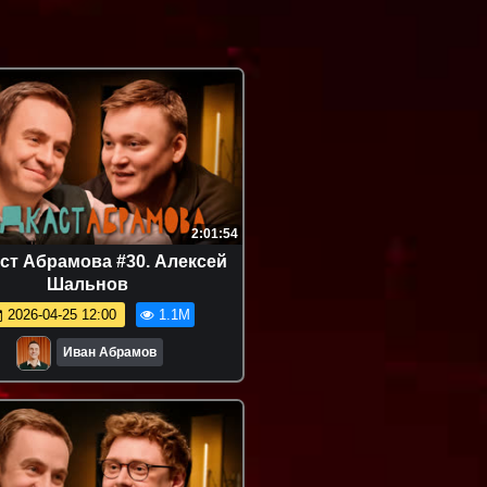
2:01:54
ст Абрамова #30. Алексей
Шальнов
2026-04-25 12:00
1.1M
Иван Абрамов