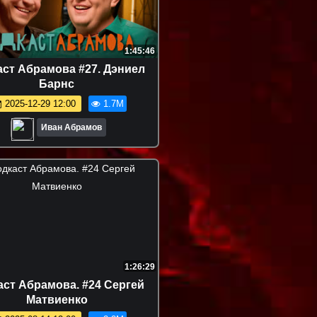
1:45:46
ст Абрамова #27. Дэниел
Барнс
2025-12-29 12:00
1.7M
Иван Абрамов
1:26:29
аст Абрамова. #24 Сергей
Матвиенко