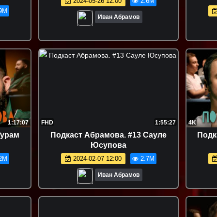
2024-05-26 12:00
2.6M
9M
Иван Абрамов
1:17:07
FHD
1:55:27
4K
Гурам
Подкаст Абрамова. #13 Сауле
Подк
Юсупова
2M
2024-02-07 12:00
2.7M
Иван Абрамов