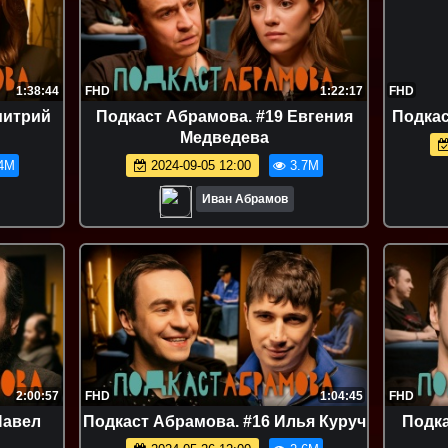
1:38:44
FHD
1:22:17
FHD
митрий
Подкаст Абрамова. #19 Евгения
Подкас
Медведева
4M
2024-09-05 12:00
3.7M
Иван Абрамов
2:00:57
FHD
1:04:45
FHD
Павел
Подкаст Абрамова. #16 Илья Куруч
Подка