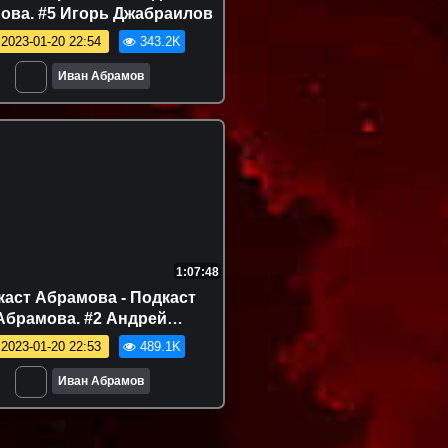
ова. #5 Игорь Джабраилов
2023-01-20 22:54
343.2K
Иван Абрамов
1:07:48
каст Абрамова - Подкаст
Абрамова. #2 Андрей
Бебуришвили
2023-01-20 22:53
489.1K
Иван Абрамов