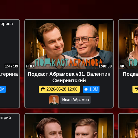
1:47:39
FHD
1:40:38
4K
атерина
Подкаст Абрамова #31. Валентин
Подка
Смирнитский
0M
2026-05-28 12:00
1.0M
Иван Абрамов