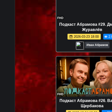
FHD
Подкаст Абрамова #29. Д
Журавлёв
2026-03-23 18:00
2.
Иван Абрамов
FHD
Подкаст Абрамова #26. В
Щербакова