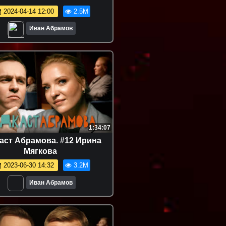
2024-04-14 12:00
2.5M
Иван Абрамов
1:34:07
аст Абрамова. #12 Ирина
Мягкова
2023-06-30 14:32
3.2M
Иван Абрамов