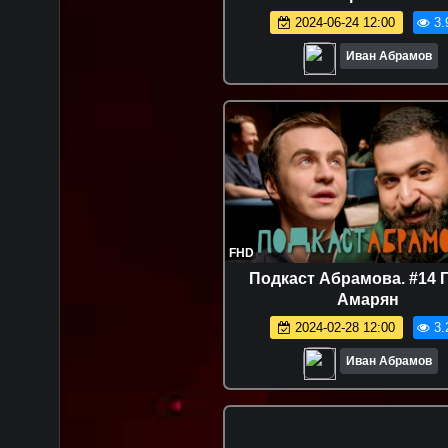
2024-06-24 12:00
3.
Иван Абрамов
FHD
Подкаст Абрамова. #14 
Амарян
2024-02-28 12:00
3.
Иван Абрамов