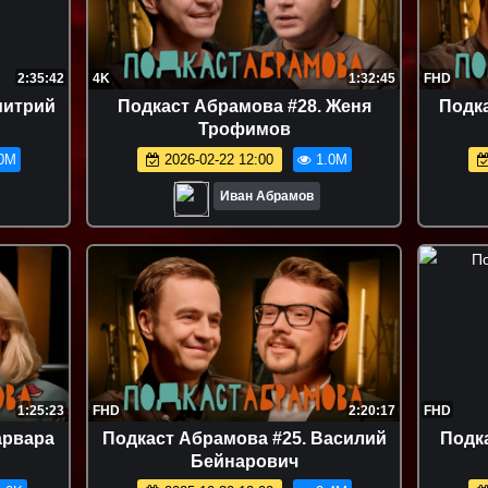
2:35:42
4K
1:32:45
FHD
митрий
Подкаст Абрамова #28. Женя
Подка
Трофимов
0M
2026-02-22 12:00
1.0M
Иван Абрамов
1:25:23
FHD
2:20:17
FHD
арвара
Подкаст Абрамова #25. Василий
Подк
Бейнарович