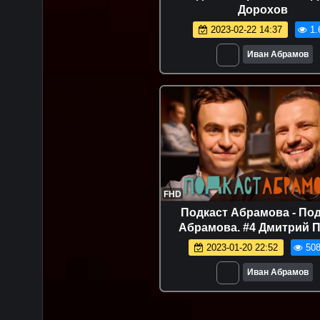
Дорохов
2023-02-22 14:37
1.
Иван Абрамов
FHD
Подкаст Абрамова - Под
Абрамова. #4 Дмитрий 
2023-01-20 22:52
508
Иван Абрамов