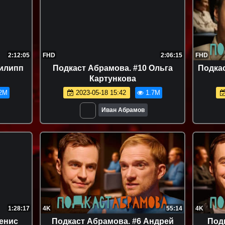
2:12:05
FHD
2:06:15
FHD
Филипп
Подкаст Абрамова. #10 Ольга
Подкас
Картункова
2M
2023-05-18 15:42
1.7M
Иван Абрамов
1:28:17
4K
55:14
4K
енис
Подкаст Абрамова. #6 Андрей
Под