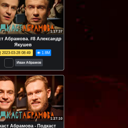
1:17:37
т Абрамова. #8 Александр
Якушев
2023-03-28 08:49
1.8M
Иван Абрамов
1:27:10
каст Абрамова - Подкаст