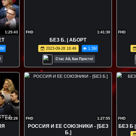
1:25:43
FHD
1:41:30
FHD
ЕТ
БЕЗ Б. | АБОРТ
3M
2023-09-28 18:49
1.3M
!
Стас Ай, Как Просто!
1:42:26
FHD
1:27:55
FHD
ИЯ
РОССИЯ И ЕЕ СОЮЗНИКИ - [БЕЗ
БЕЗ Б 
Б.]