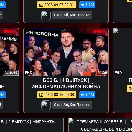
1M
2023-09-07 22:01
1.2M
!
Стас Ай, Как Просто!
1:19:60
FHD
54:06
FHD
БЕЗ Б. | 4 ВЫПУСК |
П
ИЕ
ИНФОРМАЦИОННАЯ ВОЙНА
2M
2023-08-15 20:08
1.1M
!
Стас Ай, Как Просто!