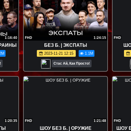
1:16:40
FHD
1:24:15
FHD
КРАИНЫ
БЕЗ Б. | ЭКСПАТЫ
ШО
2M
2023-11-21 12:15
1.1M
!
Стас Ай, Как Просто!
1:20:35
FHD
1:21:48
FHD
АТЫ
ШОУ БЕЗ Б. | ОРУЖИЕ
ШОУ Б