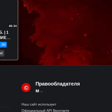
46:34
 | 1
ШИЕ
.3M
о!
Правообладателя
©
м
Наш сайт использует
Официальный API Вконтакте