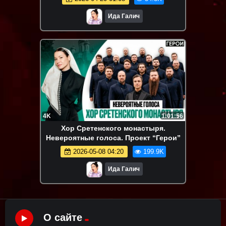
Ида Галич
4K
1:01:56
Хор Сретенского монастыря.
Невероятные голоса. Проект “Герои”
2026-05-08 04:20
199.9K
Ида Галич
О сайте