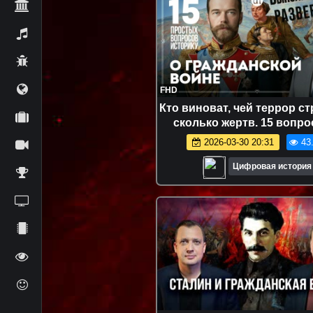
FHD
Кто виноват, чей террор с
сколько жертв. 15 вопро
Гражданской войне / И
2026-03-30 20:31
43
Ратьковский
Цифровая история