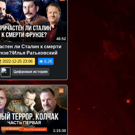
46:52
астен ли Сталин к смерти
нзе?/Илья Ратьковский
2022-12-25 23:06
6.2K
Цифровая история
1:15:30