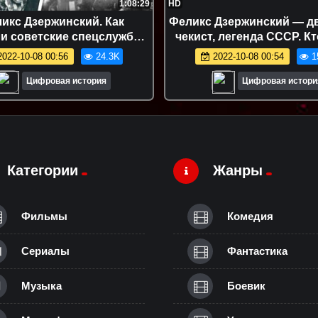
1:08:29
HD
икс Дзержинский. Как
Феликс Дзержинский — д
и советские спецслужбы?
чекист, легенда СССР. Кт
я история. Интервью с И.
большевики? Интерв
022-10-08 00:56
24.3K
2022-10-08 00:54
1
Ратьковским.
И.Ратьковским
Цифровая история
Цифровая истори
Категории
Жанры
Фильмы
Комедия
Сериалы
Фантастика
Музыка
Боевик