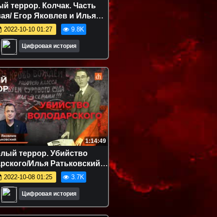
й террор. Колчак. Часть
ая/ Егор Яковлев и Илья
Ратьковский
2022-10-10 01:27
9.8K
Цифровая история
1:14:49
лый террор. Убийство
рского/Илья Ратьковский и
Егор Яковлев
2022-10-08 01:25
3.7K
Цифровая история