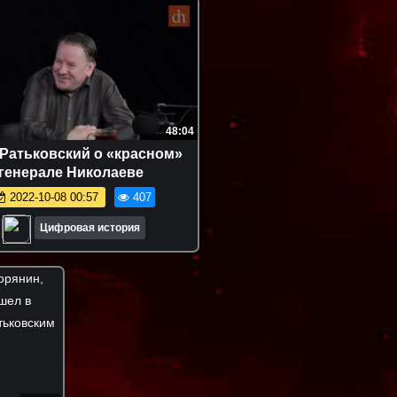
48:04
Ратьковский о «красном»
генерале Николаеве
2022-10-08 00:57
407
Цифровая история