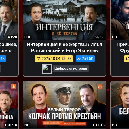
43:20
FHD
56:50
HD
трашнее,
Интервенция и её жертвы / Илья
Прич
сов о
Ратьковский и Егор Яковлев
Фру
лья
.4K
2025-10-04 13:00
254.5K
Цифровая история
1:01:18
HD
1:11:18
HD