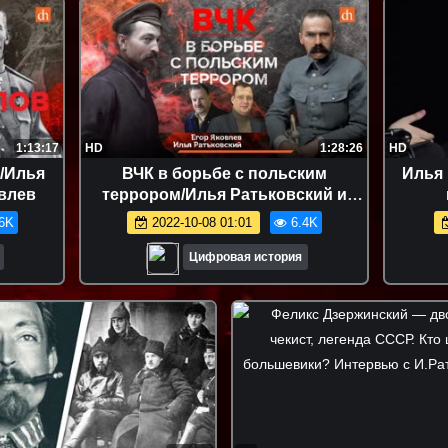
1:13:17
HD
1:28:26
HD
/Илья
ВЧК в борьбе с польским
Илья 
овлев
террором/Илья Ратьковский и
Егор Яковлев
6K
2022-10-08 01:01
6.4K
Цифровая история