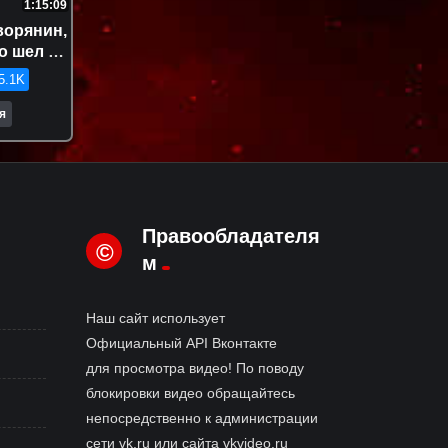
1:15:09
ворянин,
о шел в
ью с
5.1K
я
Правообладателя
©
м
Наш сайт использует
Официальный API Вконтакте
для просмотра видео! По поводу
блокировки видео обращайтесь
непосредственно к администрации
сети vk.ru или сайта vkvideo.ru