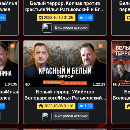
на/Илья
Белый террор. Колчак против
Белы
овлев
крестьян/Илья Ратьковский и Егор
перв
Яковлев
.2K
2022-10-10 01:26
6.8K
Цифровая история
1:04:35
HD
1:22:29
FHD
на/Илья
Белый террор. Убийство
Бе
овлев
Володарского/Илья Ратьковский и
Волода
Егор Яковлев
8K
2022-10-08 01:10
1.6K
Цифровая история