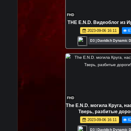
FHD
THE E.N.D. Видеоблог из И
2023-09-06 16:11
6
D3 | Davidich Dynamic D
FHD
The E.N.D. могила Круга, н
Тверь, разбитые доро
2023-09-06 16:11
6
D3 | Davidich Dynamic D