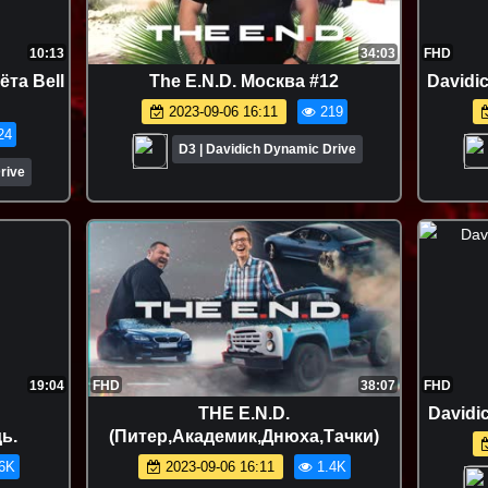
10:13
34:03
FHD
та Bell
The E.N.D. Москва #12
Davidi
2023-09-06 16:11
219
24
D3 | Davidich Dynamic Drive
rive
19:04
FHD
38:07
FHD
THE E.N.D.
Davidi
ь.
(Питер,Академик,Днюха,Тачки)
6K
2023-09-06 16:11
1.4K