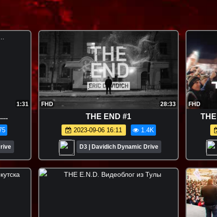
1:31
FHD
28:33
FHD
..
THE END #1
THE
75
2023-09-06 16:11
1.4K
rive
D3 | Davidich Dynamic Drive