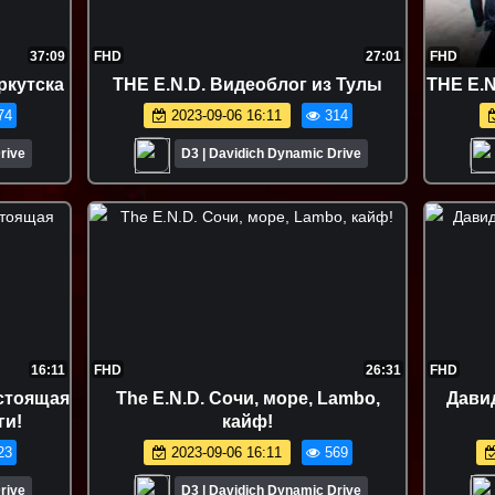
37:09
FHD
27:01
FHD
ркутска
THE E.N.D. Видеоблог из Тулы
THE E.N
74
2023-09-06 16:11
314
rive
D3 | Davidich Dynamic Drive
16:11
FHD
26:31
FHD
астоящая
The E.N.D. Сочи, море, Lambo,
Давид
ги!
кайф!
23
2023-09-06 16:11
569
rive
D3 | Davidich Dynamic Drive