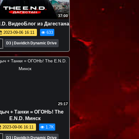
37:00
.D. ВидеоБлог из Дагестана
2023-09-06 16:11
633
D3 | Davidich Dynamic Drive
25:17
ыч + Танки = ОГОНЬ! The
E.N.D. Минск
2023-09-06 16:11
1.7K
D3 | Davidich Dynamic Drive