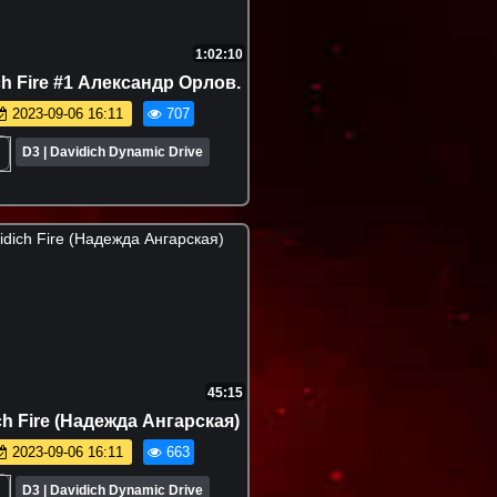
1:02:10
ch Fire #1 Александр Орлов.
2023-09-06 16:11
707
D3 | Davidich Dynamic Drive
45:15
ch Fire (Надежда Ангарская)
2023-09-06 16:11
663
D3 | Davidich Dynamic Drive