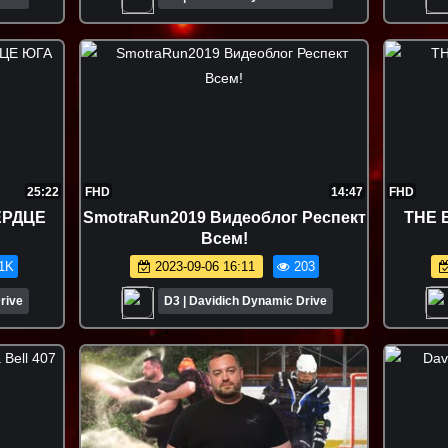
25:22
FHD
14:47
FHD
СЕРДЦЕ
SmotraRun2019 Видеоблог Респект
THE E
Всем!
1K
2023-09-06 16:11
203
rive
D3 | Davidich Dynamic Drive