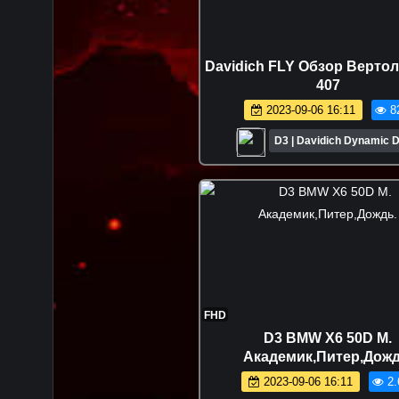
Davidich FLY Обзор Вертолё
407
2023-09-06 16:11
8
D3 | Davidich Dynamic D
FHD
D3 BMW X6 50D M.
Академик,Питер,Дожд
2023-09-06 16:11
2.