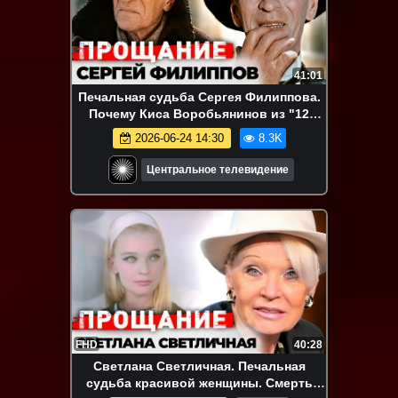
41:01
Печальная судьба Сергея Филиппова.
Почему Киса Воробьянинов из "12
стульев" ушёл из жизни нищим и
2026-06-24 14:30
8.3K
никому не нужным
Центральное телевидение
FHD
40:28
Светлана Светличная. Печальная
судьба красивой женщины. Смерть