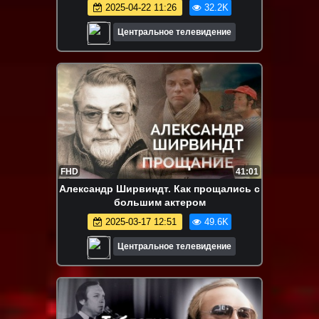
мужа, нищета, безработица, забвение...
2025-04-22 11:26
32.2K
Центральное телевидение
FHD
41:01
Александр Ширвиндт. Как прощались с
большим актером
2025-03-17 12:51
49.6K
Центральное телевидение