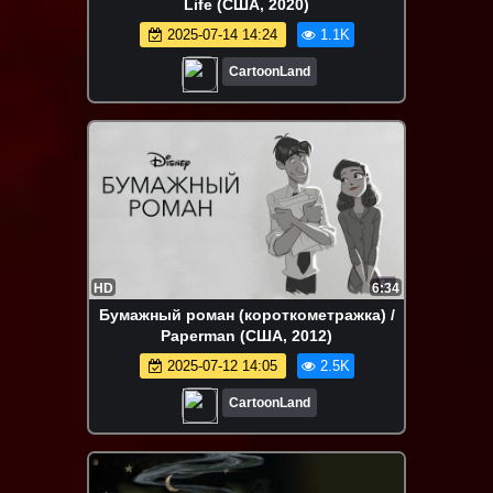
Life (США, 2020)
2025-07-14 14:24
1.1K
CartoonLand
HD
6:34
Бумажный роман (короткометражка) /
Paperman (США, 2012)
2025-07-12 14:05
2.5K
CartoonLand