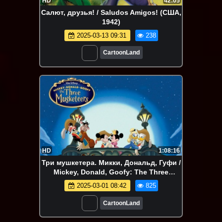
HD
42:05
Салют, друзья! / Saludos Amigos! (США,
1942)
2025-03-13 09:31
238
CartoonLand
HD
1:08:16
Три мушкетера. Микки, Дональд, Гуфи /
Mickey, Donald, Goofy: The Three
Musketeers (США, 2004)
2025-03-01 08:42
825
CartoonLand