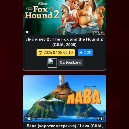
HD
1:09:20
Лис и пёс 2 / The Fox and the Hound 2
(США, 2006)
2025-07-25 09:10
2.2K
CartoonLand
FHD
7:12
Лава (короткометражка) / Lava (США,