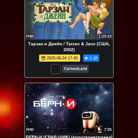
FHD
1:15:22
Тарзан и Джейн / Tarzan & Jane (США,
2002)
2025-06-24 17:45
1.1K
CartoonLand
FHD
7:35
БЕРН-И (СВАР-ЩИК) (короткометражка)