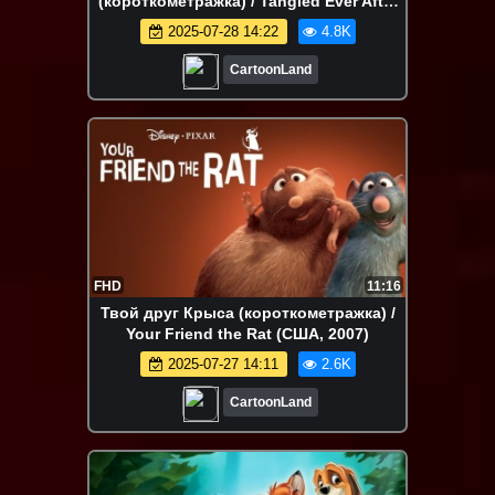
(короткометражка) / Tangled Ever After
(США, 2012)
2025-07-28 14:22
4.8K
CartoonLand
FHD
11:16
Твой друг Крыса (короткометражка) /
Your Friend the Rat (США, 2007)
2025-07-27 14:11
2.6K
CartoonLand