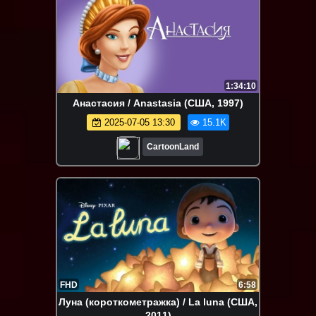
1:34:10
Анастасия / Anastasia (США, 1997)
2025-07-05 13:30
15.1K
CartoonLand
FHD
6:58
Луна (короткометражка) / La luna (США,
2011)