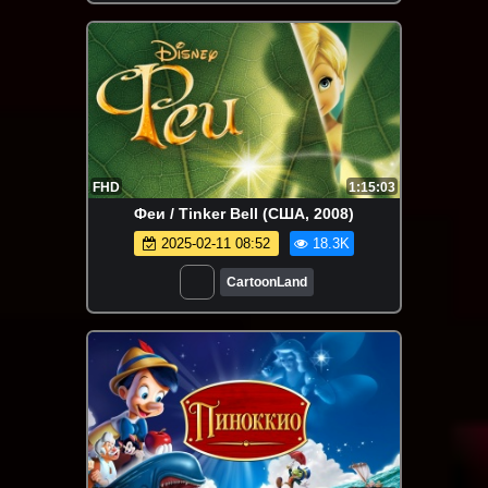
FHD
1:15:03
Феи / Tinker Bell (США, 2008)
2025-02-11 08:52
18.3K
CartoonLand