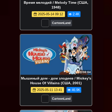
Время мелодий / Melody Time (США,
1948)
2025-05-14 09:12
2.4K
CartoonLand
1:08:04
Мышиный дом - дом злодеев / Mickey's
House Of Villains (США, 2001)
2025-05-11 13:41
46.9K
CartoonLand