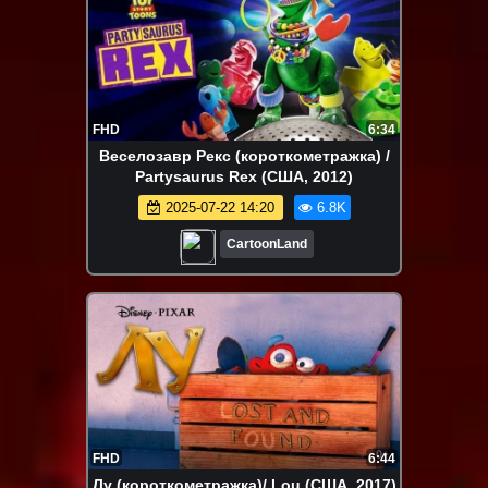
FHD
6:34
Веселозавр Рекс (короткометражка) /
Partysaurus Rex (США, 2012)
2025-07-22 14:20
6.8K
CartoonLand
FHD
6:44
Лу (короткометражка)/ Lou (США, 2017)