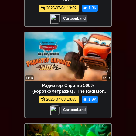
2025-07-04 13:59
1.3K
CartoonLand
FHD
6:13
Радиатор-Спрингс 500½
(короткометражка) / The Radiator
Springs 500½ (США, 2013)
2025-07-03 13:59
1.9K
CartoonLand