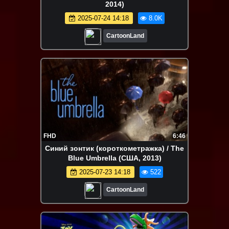
2014)
2025-07-24 14:18
8.0K
CartoonLand
FHD
6:46
Синий зонтик (короткометражка) / The
Blue Umbrella (США, 2013)
2025-07-23 14:18
522
CartoonLand