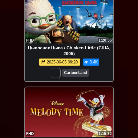
FHD
1:20:55
Цыпленок Цыпа / Chicken Little (США,
2005)
2025-06-05 09:20
3.4K
CartoonLand
FHD
1:15:32