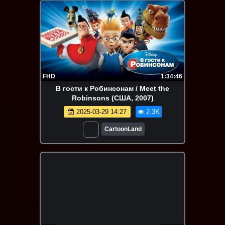
FHD
1:34:46
В гости к Робинсонам / Meet the
Robinsons (США, 2007)
2025-03-29 14:27
2.3K
CartoonLand