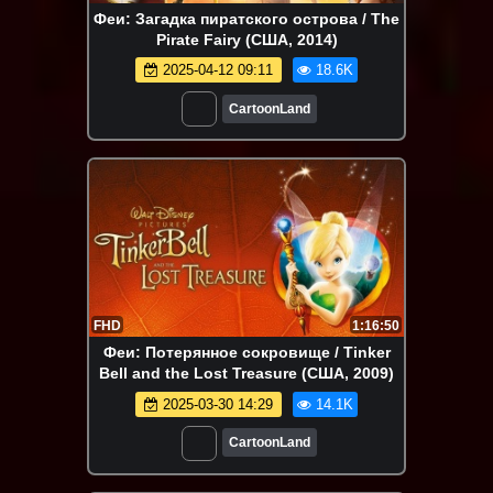
Феи: Загадка пиратского острова / The
Pirate Fairy (США, 2014)
2025-04-12 09:11
18.6K
CartoonLand
FHD
1:16:50
Феи: Потерянное сокровище / Tinker
Bell and the Lost Treasure (США, 2009)
2025-03-30 14:29
14.1K
CartoonLand