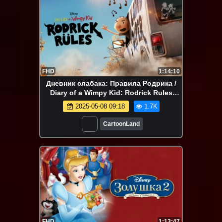
FHD
1:14:10
Дневник слабака: Правила Родрика /
Diary of a Wimpy Kid: Rodrick Rules
(Канада, США, 2022)
2025-05-08 09:18
1.7K
CartoonLand
FHD
1:13:47