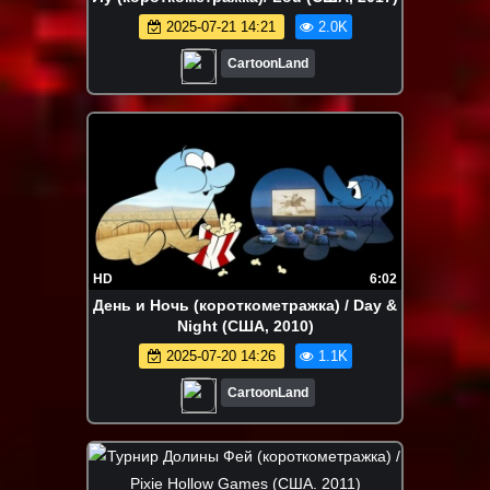
2025-07-21 14:21
2.0K
CartoonLand
HD
6:02
День и Ночь (короткометражка) / Day &
Night (США, 2010)
2025-07-20 14:26
1.1K
CartoonLand