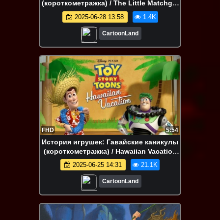
(короткометражка) / The Little Matchgirl
(США, 2006)
2025-06-28 13:58
1.4K
CartoonLand
FHD
5:54
История игрушек: Гавайские каникулы
(короткометражка) / Hawaiian Vacation
(США, 2011)
2025-06-25 14:31
21.1K
CartoonLand