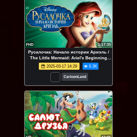
FHD
1:17:35
Русалочка: Начало истории Ариэль /
The Little Mermaid: Ariel's Beginning
(США, 2008)
2025-03-17 14:29
6.3K
CartoonLand