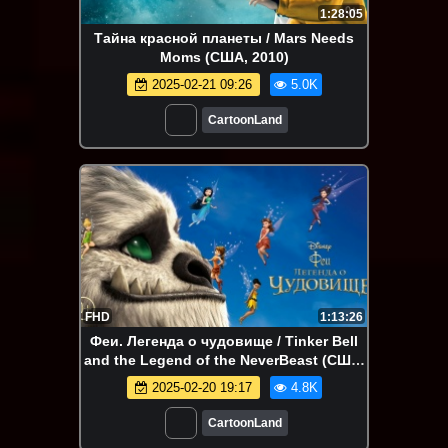
1:28:05
Тайна красной планеты / Mars Needs
Moms (США, 2010)
2025-02-21 09:26
5.0K
CartoonLand
FHD
1:13:26
Феи. Легенда о чудовище / Tinker Bell
and the Legend of the NeverBeast (США,
2014)
2025-02-20 19:17
4.8K
CartoonLand