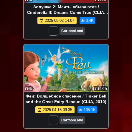
Золушка 2: Мечты сбываются /
Cinderella II: Dreams Come True (США,
2002)
2025-05-02 14:07
3.4K
CartoonLand
FHD
1:13:19
Феи: Волшебное спасение / Tinker Bell
and the Great Fairy Rescue (США, 2010)
2025-04-15 09:35
105.1K
CartoonLand