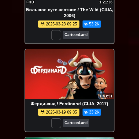
FHD
1:21:36
Большое путешествие / The Wild (США,
2006)
2025-03-23 09:25
53.2K
CartoonLand
1:43:51
Фердинанд / Ferdinand (США, 2017)
2025-03-19 09:05
33.2K
CartoonLand