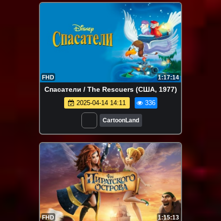
FHD
1:17:14
Спасатели / The Rescuers (США, 1977)
2025-04-14 14:11
336
CartoonLand
FHD
1:15:13