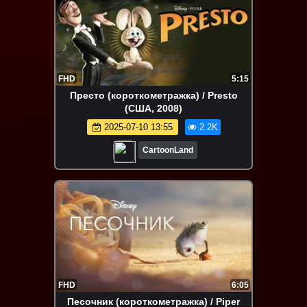
FHD
5:15
Престо (короткометражка) / Presto
(США, 2008)
2025-07-10 13:55
2.2K
CartoonLand
FHD
6:05
Песочник (короткометражка) / Piper