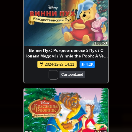
1:03:53
Винни Пух: Рождественский Пух / С
Новым Медом! / Winnie the Pooh: A Very
Merry Pooh Year (США, 2002)
2024-12-27 14:11
4.2K
CartoonLand