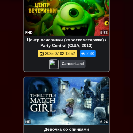
FHD
5:33
Центр вечеринки (короткометаржка) /
Party Central (США, 2013)
2025-07-02 13:52
2.8K
CartoonLand
HD
6:24
Девочка со спичками