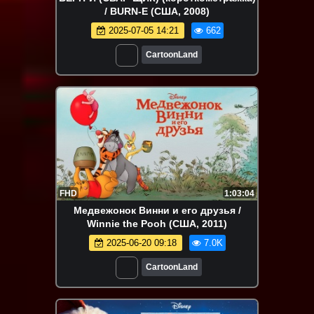
/ BURN-E (США, 2008)
2025-07-05 14:21
662
CartoonLand
FHD
1:03:04
Медвежонок Винни и его друзья /
Winnie the Pooh (США, 2011)
2025-06-20 09:18
7.0K
CartoonLand