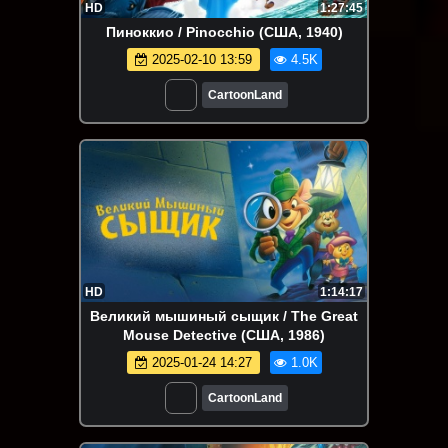
HD
1:27:45
Пиноккио / Pinocchio (США, 1940)
2025-02-10 13:59
4.5K
CartoonLand
HD
1:14:17
Великий мышиный сыщик / The Great
Mouse Detective (США, 1986)
2025-01-24 14:27
1.0K
CartoonLand