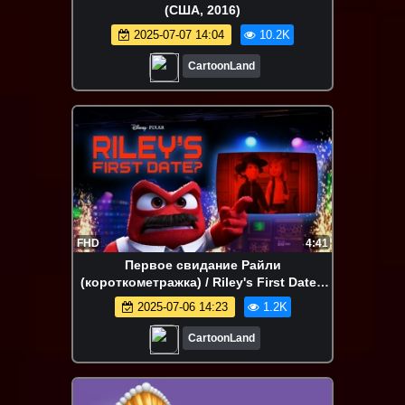
(США, 2016)
2025-07-07 14:04
10.2K
CartoonLand
FHD
4:41
Первое свидание Райли
(короткометражка) / Riley's First Date?
(США, 2015)
2025-07-06 14:23
1.2K
CartoonLand