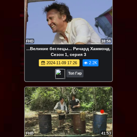
FHD
38:56
...Великие беглецы... Ричард Хаммонд.
Сезон 1, серия 3
2024-11-09 17:26
2.2K
Топ Гир
FHD
41:53