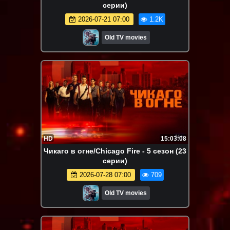
серии)
2026-07-21 07:00
1.2K
Old TV movies
HD
15:03:08
Чикаго в огне/Chicago Fire - 5 сезон (23
серии)
2026-07-28 07:00
709
Old TV movies