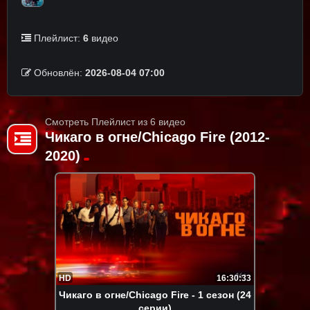
Плейлист:
6
видео
Обновлён:
2026-08-04 07:00
Смотреть Плейлист из 6 видео
Чикаго в огне/Chicago Fire (2012-
2020)
HD
16:30:33
Чикаго в огне/Chicago Fire - 1 сезон (24
серии)