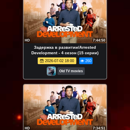
HD
7:44:50
Задержка в развитии/Arrested
Development - 4 сезон (15 серии)
2026-07-02 18:00
260
Old TV movies
HD
7:34:51