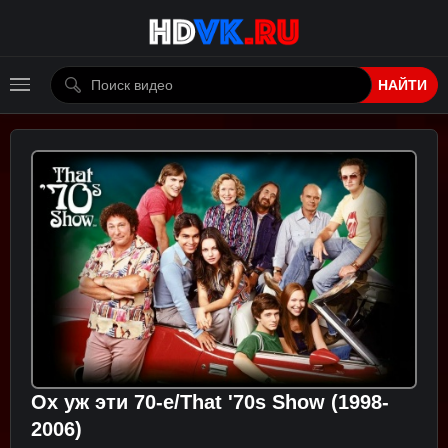
НАЙТИ
Ох уж эти 70-е/That '70s Show (1998-
2006)