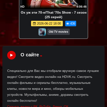
HD
9:06:46
Ох уж эти 70-е/That '70s Show - 7 сезон
(25 серий)
2026-06-22 18:00
436
Old TV movies
О сайте
Специально для Вас мы отобрали вручную самое лучшее
видео! Смотрите видео онлайн на HDVK.ru. Смотреть
онлайн фильмы и сериалы бесплатно, музыкальные
клипы, новости мира и кино, обзоры мобильных
устройств. Мультфильмы, аниме, дорамы смотреть
онлайн бесплатно!
Скачать видео с ВК, РуТуба, Дзена, ОК