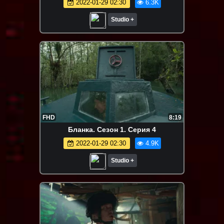
2022-01-29 02:30
6.3K
Studio +
FHD
8:19
Бланка. Сезон 1. Серия 4
2022-01-29 02:30
4.9K
Studio +