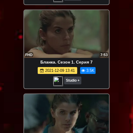
FHD
7:53
Бланка. Сезон 1. Серия 7
2021-12-09 13:41
3.5K
Studio +