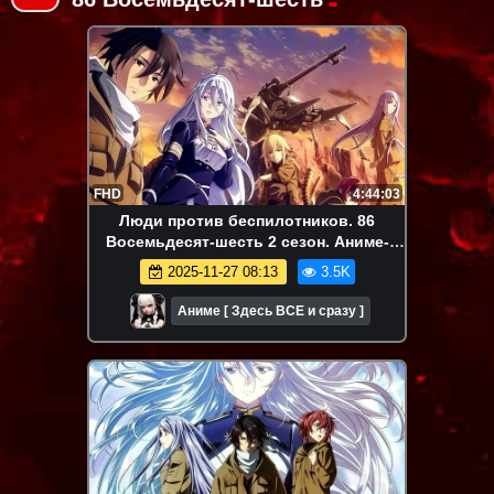
FHD
4:44:03
Люди против беспилотников. 86
Восемьдесят-шесть 2 сезон. Аниме-
марафон. Все серии подряд.
2025-11-27 08:13
3.5K
Аниме [ Здесь ВСЕ и сразу ]