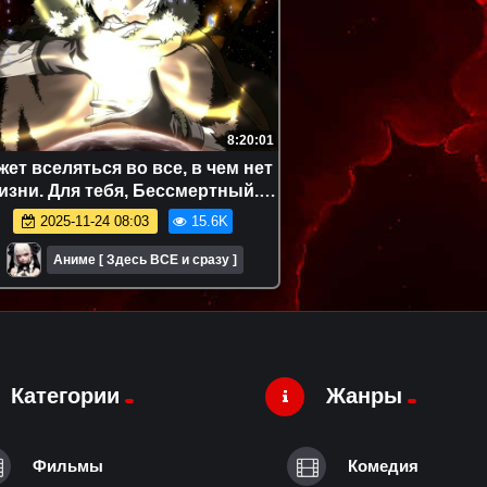
8:20:01
ет вселяться во все, в чем нет
изни. Для тебя, Бессмертный.
Аниме-марафон. Все серии
2025-11-24 08:03
15.6K
подряд.
Аниме [ Здесь ВСЕ и сразу ]
Категории
Жанры
Фильмы
Комедия