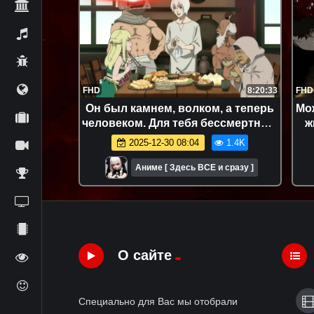
FHD
8:20:33
FHD
Он был камнем, волком, а теперь
Мож
человеком. Для тебя бессмертный
ж
2. Аниме-марафон. Все серии
2025-12-30 08:04
1.4K
подряд.
Аниме [ Здесь ВСЕ и сразу ]
О сайте
Специально для Вас мы отобрали