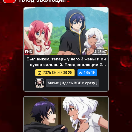
FHD
4:45:47
Был никем, теперь у него 3 жены и он
супер сильный. Плод эволюции 2
сезон. Все серии подряд. Аниме-
2025-06-30 08:28
185.1K
марафон.
Аниме [ Здесь ВСЕ и сразу ]